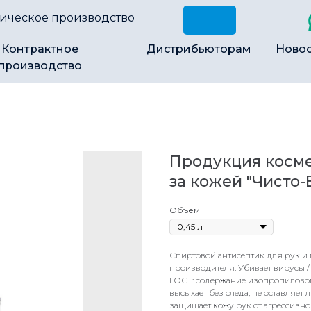
ическое производство
Контрактное
Дистрибьюторам
Ново
производство
Продукция косме
за кожей "Чисто-
Объем
Спиртовой антисептик для рук и 
производителя. Убивает вирусы /
ГОСТ: содержание изопропилового
высыхает без следа, не оставляет 
защищает кожу рук от агрессивно