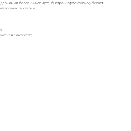
содержания более 70% спирта, быстро и эффективно убивает
нетворных бактерий.
о"
ческая с антисепт.