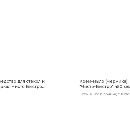
редство для стёкол и
Крем-мыло (Черника)
еркал Чисто Быстро
"Чисто-Быстро" 450 мл.
Весенняя свежесть" 500
(8шт)
Крем-мыло (Черника) "Чисто
л
Быстро" 450 мл. (8шт)