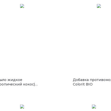
ыло жидкое
Добавка противомо
тропический кокос)
Colorit BIO
Чисто-Быстро"