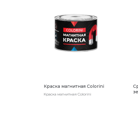
Краска магнитная Colorini
С
з
Краска магнитная Colorini
"
м