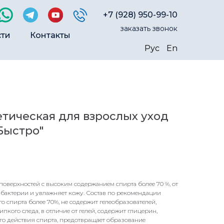
+7 (928) 950-99-10
заказать звонок
сти
Контакты
Рус
En
тическая для взрослых уход
Быстро"
поверхностей с высоким содержанием спирта более 70 %, от
 бактерии и увлажняет кожу. Состав по рекомендации
 спирта более 70%, не содержит гелеобразователей,
липкого следа, в отличие от гелей, содержит глицерин,
го действия спирта, предотвращает образование