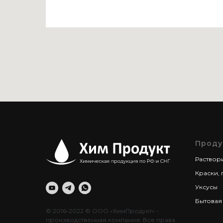
Проду
Раствор
Краски, 
Уксусы
Бытовая
© 2016-2022 © ООО «ХимПродукт» -
производственная компания. Все права