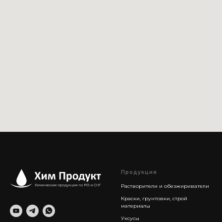
Продукция
Растворители и обезжириватели
Краски, грунтовки, строй
материалы
Уксусы