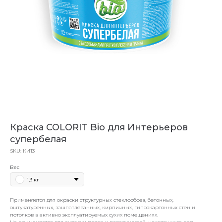
Краска COLORIT Bio для Интерьеров
супербелая
SKU:
КИ13
Вес
1,3 кг
Применяется для окраски структурных стеклообоев, бетонных,
оштукатуренных, зашпатлеванных, кирпичных, гипсокартонных стен и
потолков в активно эксплуатируемых сухих помещениях.