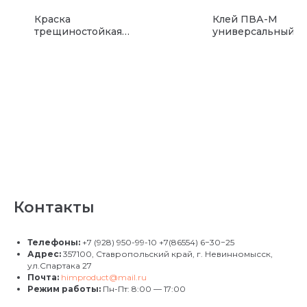
Краска
Клей ПВА-М
трещиностойкая
универсальный
резиновая COLORIT
COLORIT
Bio
Контакты
Телефоны:
+7 (928) 950-99-10
+7(86554) 6−30−25
Адрес:
357100, Ставропольский край, г. Невинномысск,
ул.Спартака 27
Почта:
himproduct@mail.ru
Режим работы:
Пн-Пт: 8:00 — 17:00