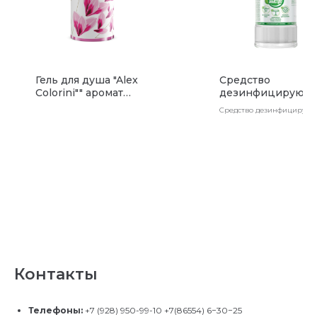
Гель для душа "Alex
Средство
Colorini"" аромат
дезинфицирующ
розовых цветков
для поверхностей
Средство дезинфицирую
Франжипани
"Чисто-Быстро" 0,
для поверхностей "Чисто-
(15шт)
Быстро" 0,45л (15шт)
Контакты
Телефоны:
+7 (928) 950-99-10
+7(86554) 6−30−25