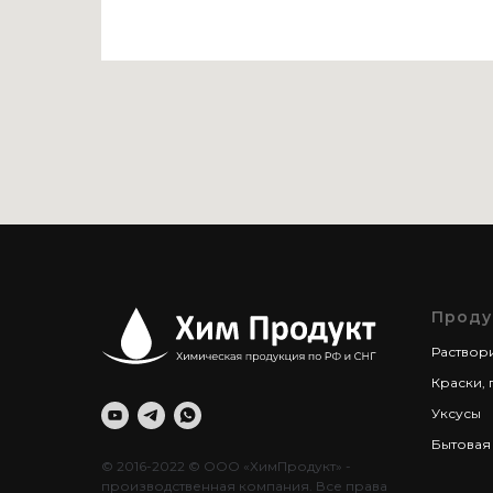
Проду
Раствор
Краски, 
Уксусы
Бытовая
© 2016-2022 © ООО «ХимПродукт» -
производственная компания. Все права