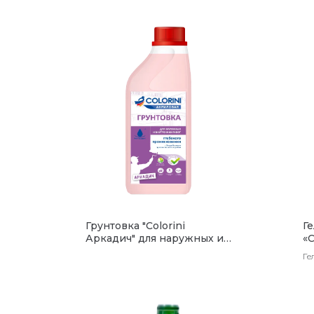
Грунтовка "Colorini
Г
Аркадич" для наружных и
«C
внутр. работ
г
Ге
ар