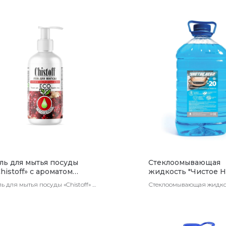
ель для мытья посуды
Стеклоомывающая
histoff» с ароматом
жидкость "Чистое Н
раната
(-20) 4л. (ПЭТ)
ль для мытья посуды «Chistoff» с
Стеклоомывающая жидко
оматом граната
"Чистое Небо" (-20) 4л. (П