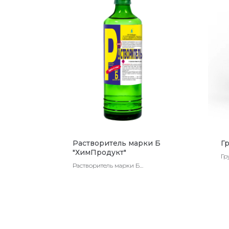
Растворитель марки Б
Г
"ХимПродукт"
Гр
Растворитель марки Б
"ХимПродукт"