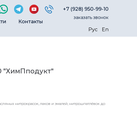
+7 (928) 950-99-10
заказать звонок
сти
Контакты
Рус
En
0 "ХимПподукт"
сляных нитрокрасок, лаков и эмалей, нитрошпатлёвок до