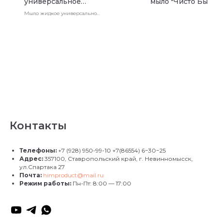
универсальное
мыло "Чисто Быст
строительное 5л
(заряженный лай
Мыло жидкое универсальное
500 мл.
строительное 5л
Контакты
Телефоны:
+7 (928) 950-99-10
+7(86554) 6−30−25
Адрес:
357100, Ставропольский край, г. Невинномысск,
ул.Спартака 27
Почта:
himproduct@mail.ru
Режим работы:
Пн-Пт: 8:00 — 17:00